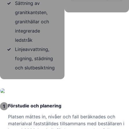
✓
Sättning av
granitkantsten,
granithällar och
integrerade
ledstråk
✓
Linjeavvattning,
fogning, städning
och slutbesiktning
Förstudie och planering
1
Platsen mättes in, nivåer och fall beräknades och
materialval fastställdes tillsammans med beställaren i