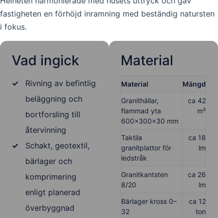
Helheten harmonierade med husets uttryck och gav
fastigheten en förhöjd inramning med beständig natursten
i fokus.
Vad ingick
Material
✓
Rivning av befintlig
Material
Mängd
beläggning och
Granithällar,
ca 42
flammad yta
m²
bortforsling till
600×300×30 mm
återvinning
Taktila
ca 18
✓
Schakt, geotextil,
granitplattor för
lm
ledstråk
bärlager och
Granitkantsten
ca 26
komprimering
8/20
lm
enligt planerad
Bärlager kross 0–
ca 12
överbyggnad
32
ton