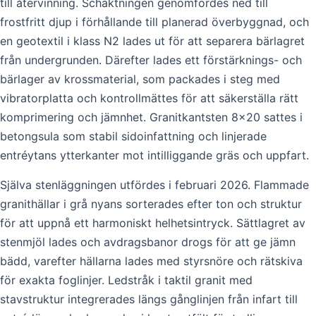
till återvinning. Schaktningen genomfördes ned till
frostfritt djup i förhållande till planerad överbyggnad, och
en geotextil i klass N2 lades ut för att separera bärlagret
från undergrunden. Därefter lades ett förstärknings- och
bärlager av krossmaterial, som packades i steg med
vibratorplatta och kontrollmättes för att säkerställa rätt
komprimering och jämnhet. Granitkantsten 8×20 sattes i
betongsula som stabil sidoinfattning och linjerade
entréytans ytterkanter mot intilliggande gräs och uppfart.
Själva stenläggningen utfördes i februari 2026. Flammade
granithällar i grå nyans sorterades efter ton och struktur
för att uppnå ett harmoniskt helhetsintryck. Sättlagret av
stenmjöl lades och avdragsbanor drogs för att ge jämn
bädd, varefter hällarna lades med styrsnöre och rätskiva
för exakta foglinjer. Ledstråk i taktil granit med
stavstruktur integrerades längs gånglinjen från infart till