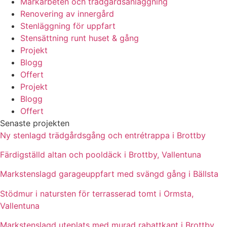
Markarbeten och trädgårdsanläggning
Renovering av innergård
Stenläggning för uppfart
Stensättning runt huset & gång
Projekt
Blogg
Offert
Projekt
Blogg
Offert
Senaste projekten
Ny stenlagd trädgårdsgång och entrétrappa i Brottby
Färdigställd altan och pooldäck i Brottby, Vallentuna
Markstenslagd garageuppfart med svängd gång i Bällsta
Stödmur i natursten för terrasserad tomt i Ormsta,
Vallentuna
Markstenslagd uteplats med murad rabattkant i Brottby