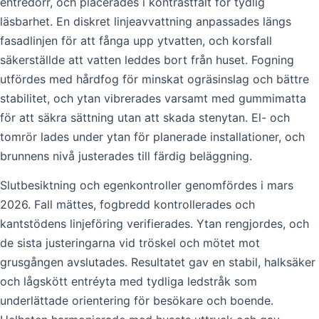
entrédörr, och placerades i kontrastfält för tydlig
läsbarhet. En diskret linjeavvattning anpassades längs
fasadlinjen för att fånga upp ytvatten, och korsfall
säkerställde att vatten leddes bort från huset. Fogning
utfördes med hårdfog för minskat ogräsinslag och bättre
stabilitet, och ytan vibrerades varsamt med gummimatta
för att säkra sättning utan att skada stenytan. El- och
tomrör lades under ytan för planerade installationer, och
brunnens nivå justerades till färdig beläggning.
Slutbesiktning och egenkontroller genomfördes i mars
2026. Fall mättes, fogbredd kontrollerades och
kantstödens linjeföring verifierades. Ytan rengjordes, och
de sista justeringarna vid tröskel och mötet mot
grusgången avslutades. Resultatet gav en stabil, halksäker
och lågskött entréyta med tydliga ledstråk som
underlättade orientering för besökare och boende.