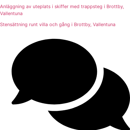
Anläggning av uteplats i skiffer med trappsteg i Brottby,
Vallentuna
Stensättning runt villa och gång i Brottby, Vallentuna