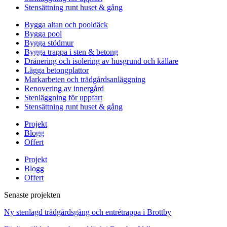
Stensättning runt huset & gång
Bygga altan och pooldäck
Bygga pool
Bygga stödmur
Bygga trappa i sten & betong
Dränering och isolering av husgrund och källare
Lägga betongplattor
Markarbeten och trädgårdsanläggning
Renovering av innergård
Stenläggning för uppfart
Stensättning runt huset & gång
Projekt
Blogg
Offert
Projekt
Blogg
Offert
Senaste projekten
Ny stenlagd trädgårdsgång och entrétrappa i Brottby