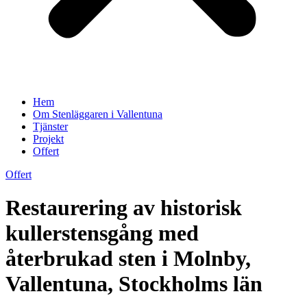
Hem
Om Stenläggaren i Vallentuna
Tjänster
Projekt
Offert
Offert
Restaurering av historisk
kullerstensgång med
återbrukad sten i Molnby,
Vallentuna, Stockholms län