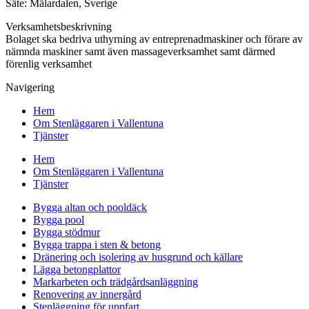
Säte: Mälardalen, Sverige
Verksamhetsbeskrivning
Bolaget ska bedriva uthyrning av entreprenadmaskiner och förare av
nämnda maskiner samt även massageverksamhet samt därmed
förenlig verksamhet
Navigering
Hem
Om Stenläggaren i Vallentuna
Tjänster
Hem
Om Stenläggaren i Vallentuna
Tjänster
Bygga altan och pooldäck
Bygga pool
Bygga stödmur
Bygga trappa i sten & betong
Dränering och isolering av husgrund och källare
Lägga betongplattor
Markarbeten och trädgårdsanläggning
Renovering av innergård
Stenläggning för uppfart