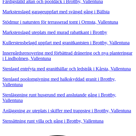
Färdigställd altan och pooldäck i Brottby, Vallentuna
Markstenslagd garageuppfart med svängd gång i Bällsta
Stödmur i natursten för terrasserad tomt i Ormsta, Vallentuna
Markstenslagd uteplats med murad rabattkant i Brottby
Kullerstensbelagd uppfart med granitkantsten i Brottby, Vallentuna
Innergårdsrenovering med förbättrad dränering och nya planteringar
i Lindholmen, Vallentuna
Stenlagd entréyta med granithällar och ledstråk i Kårsta, Vallentuna
Stenlagd poolomgivning med halkskyddad granit i Brottby,
Vallentuna
Stenläggning runt husgrund med anslutande gång i Brottby,
Vallentuna
Anläggning av uteplats i skiffer med trappsteg i Brottby, Vallentuna
Stensättning runt villa och gång i Brottby, Vallentuna