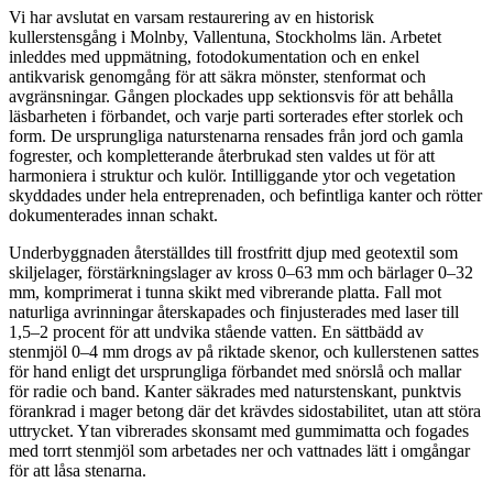
Vi har avslutat en varsam restaurering av en historisk
kullerstensgång i Molnby, Vallentuna, Stockholms län. Arbetet
inleddes med uppmätning, fotodokumentation och en enkel
antikvarisk genomgång för att säkra mönster, stenformat och
avgränsningar. Gången plockades upp sektionsvis för att behålla
läsbarheten i förbandet, och varje parti sorterades efter storlek och
form. De ursprungliga naturstenarna rensades från jord och gamla
fogrester, och kompletterande återbrukad sten valdes ut för att
harmoniera i struktur och kulör. Intilliggande ytor och vegetation
skyddades under hela entreprenaden, och befintliga kanter och rötter
dokumenterades innan schakt.
Underbyggnaden återställdes till frostfritt djup med geotextil som
skiljelager, förstärkningslager av kross 0–63 mm och bärlager 0–32
mm, komprimerat i tunna skikt med vibrerande platta. Fall mot
naturliga avrinningar återskapades och finjusterades med laser till
1,5–2 procent för att undvika stående vatten. En sättbädd av
stenmjöl 0–4 mm drogs av på riktade skenor, och kullerstenen sattes
för hand enligt det ursprungliga förbandet med snörslå och mallar
för radie och band. Kanter säkrades med naturstenskant, punktvis
förankrad i mager betong där det krävdes sidostabilitet, utan att störa
uttrycket. Ytan vibrerades skonsamt med gummimatta och fogades
med torrt stenmjöl som arbetades ner och vattnades lätt i omgångar
för att låsa stenarna.