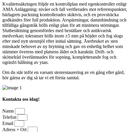
Kvalitetssäkringen följde en kontrollplan med egenkontroller enligt
AMA Anläggning: nivåer och fall verifierades mot referenspunkter,
bärlagrets packning kontrollerades skiktvis, och en provsträcka
godkändes före full produktion. Avspärrningar, dammbindning och
tillfälliga gångstråk hölls enligt plan för att minimera störningar.
Slutbesiktning genomfördes med beställare och antikvarisk
medverkan; toleranser hölls inom ±5 mm på höjder och fog slogs
efter med nytt stenmjöl efter initial sättning. Återbruket av sten
minskade behovet av ny brytning och gav en enhetlig helhet som
stämmer överens med platsens ålder och karaktär. Drift- och
skötselråd överlämnades för sopning, kompletterande fog och
ogräsfri hållning av ytan.
Om du står inför en varsam stenrestaurering av en gång eller gård,
hör gärna av dig så tar vi ett första samtal.
Kontakta oss idag!
Namn
Telefon
Email
Adress + Ort