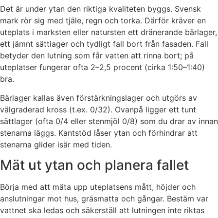
Det är under ytan den riktiga kvaliteten byggs. Svensk
mark rör sig med tjäle, regn och torka. Därför kräver en
uteplats i marksten eller natursten ett dränerande bärlager,
ett jämnt sättlager och tydligt fall bort från fasaden. Fall
betyder den lutning som får vatten att rinna bort; på
uteplatser fungerar ofta 2–2,5 procent (cirka 1:50–1:40)
bra.
Bärlager kallas även förstärkningslager och utgörs av
välgraderad kross (t.ex. 0/32). Ovanpå ligger ett tunt
sättlager (ofta 0/4 eller stenmjöl 0/8) som du drar av innan
stenarna läggs. Kantstöd låser ytan och förhindrar att
stenarna glider isär med tiden.
Mät ut ytan och planera fallet
Börja med att mäta upp uteplatsens mått, höjder och
anslutningar mot hus, gräsmatta och gångar. Bestäm var
vattnet ska ledas och säkerställ att lutningen inte riktas