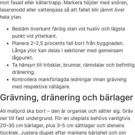
mot fasad eller källartrapp. Markera höjder med snören,
lasersnodd eller vattenpass så att fallet blir jämnt över
hela ytan.
Bestäm överkant färdig sten vid husliv och lägsta
punkt vid ytterkant.
Planera 2–2,5 procents fall bort från byggnaden.
Långa ytor kan delas i sektioner med gemensam
lågpunkt.
Ta hänsyn till trösklar, brunnar, ränndalar och befintlig
dränering.
Kontrollera markförlagda ledningar innan grävning
med respektive nätägare.
Grävning, dränering och bärlager
All matjord ska bort – den är organisk och sätter sig. Gräv
ner till fast undergrund. För en uteplats behövs vanligtvis
20–30 cm bärlager, plus 3–5 cm sättlager och stenens
tjocklek. Justera djupet efter markens bärighet och om