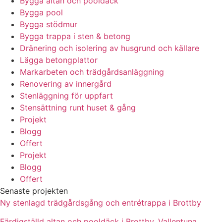
Bygga altan och pooldäck
Bygga pool
Bygga stödmur
Bygga trappa i sten & betong
Dränering och isolering av husgrund och källare
Lägga betongplattor
Markarbeten och trädgårdsanläggning
Renovering av innergård
Stenläggning för uppfart
Stensättning runt huset & gång
Projekt
Blogg
Offert
Projekt
Blogg
Offert
Senaste projekten
Ny stenlagd trädgårdsgång och entrétrappa i Brottby
Färdigställd altan och pooldäck i Brottby, Vallentuna