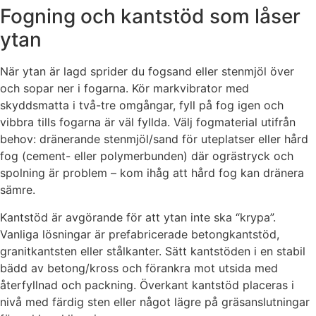
Fogning och kantstöd som låser
ytan
När ytan är lagd sprider du fogsand eller stenmjöl över
och sopar ner i fogarna. Kör markvibrator med
skyddsmatta i två-tre omgångar, fyll på fog igen och
vibbra tills fogarna är väl fyllda. Välj fogmaterial utifrån
behov: dränerande stenmjöl/sand för uteplatser eller hård
fog (cement- eller polymerbunden) där ogrästryck och
spolning är problem – kom ihåg att hård fog kan dränera
sämre.
Kantstöd är avgörande för att ytan inte ska “krypa”.
Vanliga lösningar är prefabricerade betongkantstöd,
granitkantsten eller stålkanter. Sätt kantstöden i en stabil
bädd av betong/kross och förankra mot utsida med
återfyllnad och packning. Överkant kantstöd placeras i
nivå med färdig sten eller något lägre på gräsanslutningar