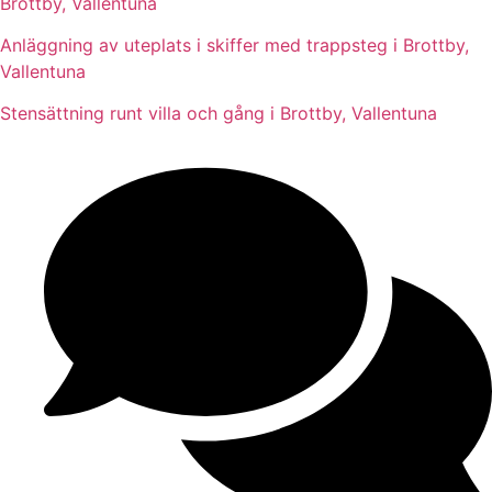
Brottby, Vallentuna
Anläggning av uteplats i skiffer med trappsteg i Brottby,
Vallentuna
Stensättning runt villa och gång i Brottby, Vallentuna