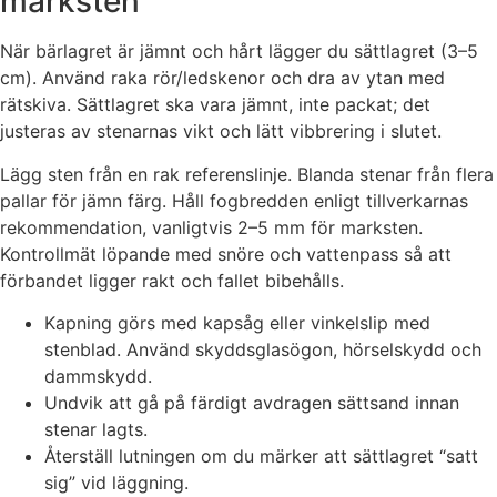
marksten
När bärlagret är jämnt och hårt lägger du sättlagret (3–5
cm). Använd raka rör/ledskenor och dra av ytan med
rätskiva. Sättlagret ska vara jämnt, inte packat; det
justeras av stenarnas vikt och lätt vibbrering i slutet.
Lägg sten från en rak referenslinje. Blanda stenar från flera
pallar för jämn färg. Håll fogbredden enligt tillverkarnas
rekommendation, vanligtvis 2–5 mm för marksten.
Kontrollmät löpande med snöre och vattenpass så att
förbandet ligger rakt och fallet bibehålls.
Kapning görs med kapsåg eller vinkelslip med
stenblad. Använd skyddsglasögon, hörselskydd och
dammskydd.
Undvik att gå på färdigt avdragen sättsand innan
stenar lagts.
Återställ lutningen om du märker att sättlagret “satt
sig” vid läggning.