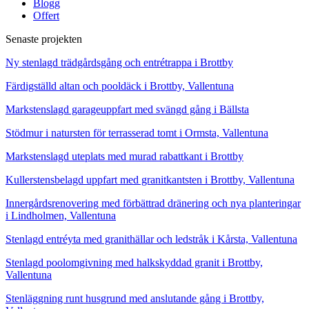
Blogg
Offert
Senaste projekten
Ny stenlagd trädgårdsgång och entrétrappa i Brottby
Färdigställd altan och pooldäck i Brottby, Vallentuna
Markstenslagd garageuppfart med svängd gång i Bällsta
Stödmur i natursten för terrasserad tomt i Ormsta, Vallentuna
Markstenslagd uteplats med murad rabattkant i Brottby
Kullerstensbelagd uppfart med granitkantsten i Brottby, Vallentuna
Innergårdsrenovering med förbättrad dränering och nya planteringar
i Lindholmen, Vallentuna
Stenlagd entréyta med granithällar och ledstråk i Kårsta, Vallentuna
Stenlagd poolomgivning med halkskyddad granit i Brottby,
Vallentuna
Stenläggning runt husgrund med anslutande gång i Brottby,