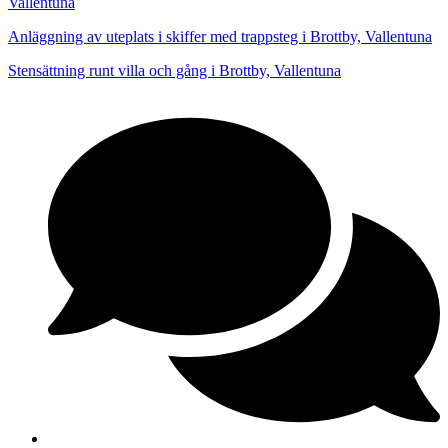
Vallentuna
Anläggning av uteplats i skiffer med trappsteg i Brottby, Vallentuna
Stensättning runt villa och gång i Brottby, Vallentuna